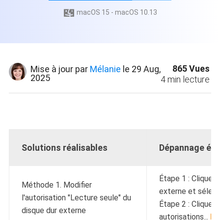
macOS 15 - macOS 10.13

865
Vues
Mise à jour par
Mélanie
le 29 Aug,
2025
4
min lecture
Solutions réalisables
Dépannage éta
Étape 1 : Cliquez 
Méthode 1. Modifier
externe et sélect
l'autorisation "Lecture seule" du
Étape 2 : Cliquez
disque dur externe
autorisations...
Ét