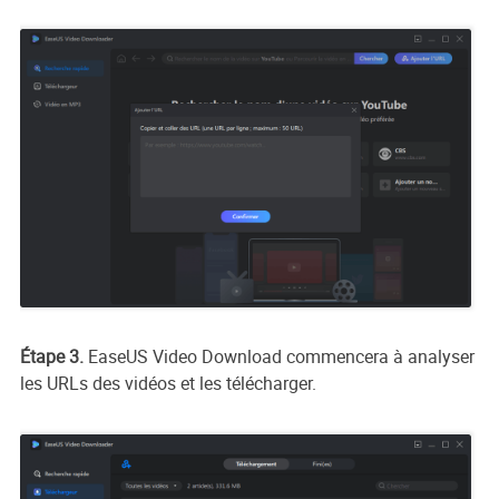
Étape 3.
EaseUS Video Download commencera à analyser
les URLs des vidéos et les télécharger.