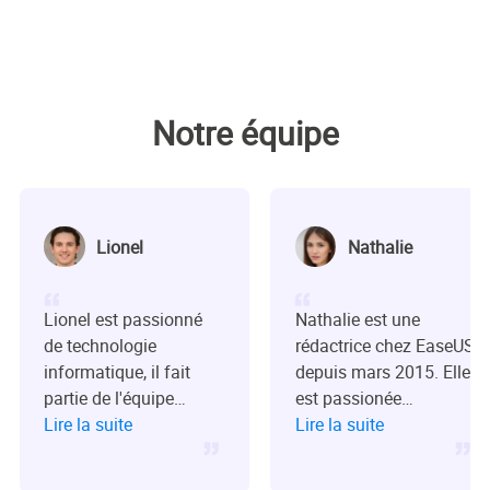
Notre équipe
Lionel
Nathalie
Lionel est passionné
Nathalie est une
de technologie
rédactrice chez EaseUS
informatique, il fait
depuis mars 2015. Elle
partie de l'équipe
est passionée
EaseUS depuis 8 ans,
Lire la suite
d'informatique, ses
Lire la suite
spécialisé dans le
articles parlent surtout
domaine de la
de récupération et de