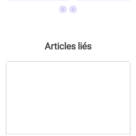
récupération de
sauvegarde de
données, de la gestion
données, elle aime
de partition, de la
aussi faire des vidéos!
sauvegarde de
Si vous avez des
données.…
propositions d'articles
à elle soumettre, vous
Articles liés
pouvez lui contacter
par Facebook ou
Twitter, à bientôt!…