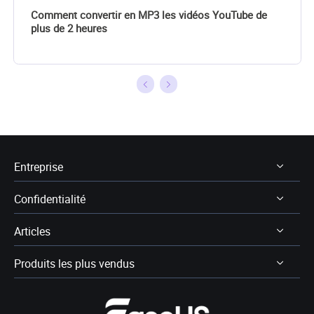
Comment convertir en MP3 les vidéos YouTube de
plus de 2 heures
Entreprise
Confidentialité
À Propos
Articles
Avis & récompenses
Désinstaller
Contactez EaseUS
Produits les plus vendus
Politique de remboursement
Récupération des données
Revendeur
Politique de confidentialité
Avis logiciel récupération données
Data Recovery Wizard Pro
Affiliation