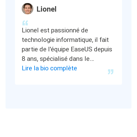
Lionel
Lionel est passionné de
technologie informatique, il fait
partie de l'équipe EaseUS depuis
8 ans, spécialisé dans le
domaine de la récupération de
Lire la bio complète
données, de la gestion de
partition, de la sauvegarde de
données.…