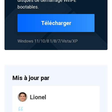
disques de démarrage WinPE
bootables.
Télécharger
Windows 11/10/8.1/8/7/Vista/XP
Mis à jour par
Lionel