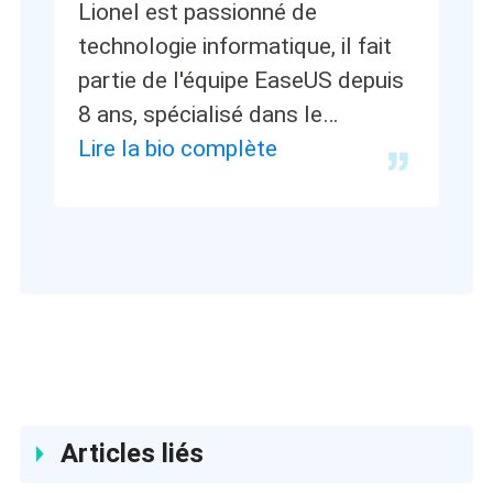
Lionel est passionné de
technologie informatique, il fait
partie de l'équipe EaseUS depuis
8 ans, spécialisé dans le
domaine de la récupération de
Lire la bio complète
données, de la gestion de
partition, de la sauvegarde de
données.…
Articles liés