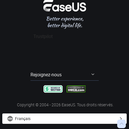
Data Recovery Wizard Pro
Affiliation
Contrat de licence
Gestion de partition
Data Recovery Wizard for Mac Pro
Mon compte
Conditions générales
Sauvegarde & Restauration
Partition Master Pro
Remise aux étudiants
Cloner disque dur
Disk Copy
Trustpilot
Transfert entre PCs
Todo PCTrans Pro
Enregistrement d'écran
RecExperts
Video Downloader
EaseUS Video Downloader
Rejoignez-nous




Copyright ©
2004 - 2026
EaseUS. Tous droits réservés.
Français


