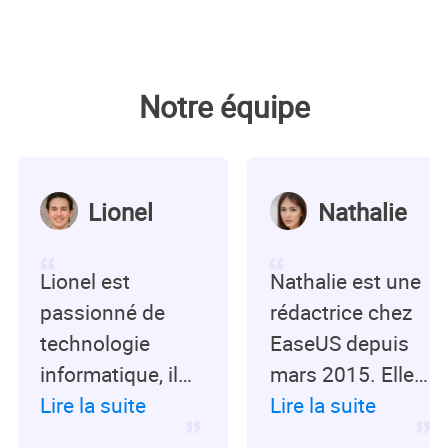
Notre équipe
Lionel
Nathalie
Lionel est
Nathalie est une
passionné de
rédactrice chez
technologie
EaseUS depuis
informatique, il
mars 2015. Elle
fait partie de
Lire la suite
est passionée
Lire la suite
l'équipe EaseUS
d'informatique,