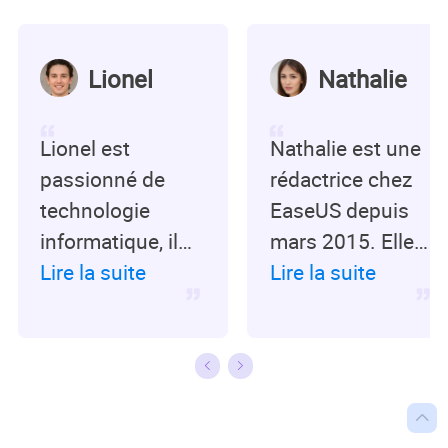
Lionel
Nathalie
Lionel est
Nathalie est une
passionné de
rédactrice chez
technologie
EaseUS depuis
informatique, il
mars 2015. Elle
fait partie de
Lire la suite
est passionée
Lire la suite
l'équipe EaseUS
d'informatique,
depuis 8 ans,
ses articles
spécialisé dans le
parlent surtout
domaine de la
de récupération

récupération de
et de sauvegarde