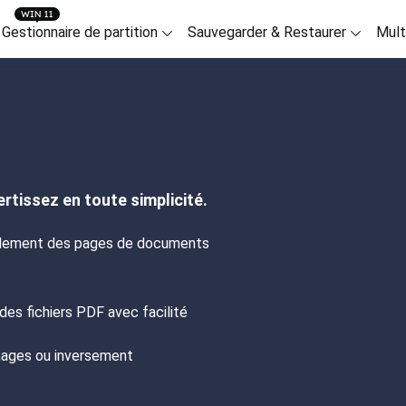
Gestionnaire de partition
Sauvegarder & Restaurer
Mult
Produits de transfert
ata Recovery Wizard
Partition Master for Windows
Todo Bac
To
Pour Windows
Pour Mac
Pour iOS
Bureau
écupérer données sur PC
Gestion des disques sous Windows
Solutions 
Tra
Data Recovery Fre
Data Recovery Fre
Récupération de Do
Réparer vidéo
Solutions PDF
ata Recovery wizard for Mac
Partition Master for Mac
Todo Bac
Mo
Data Recovery Pro
Data Recovery Pro
Récupération de Do
Réparer photo
écupérer données sur Mac
Utilitaire de disque sur Mac
Solutions 
Tra
Utilitaires iPhone
rtissez en toute simplicité.
Data Recovery Tech
Data Recovery Tech
Réparer fichier
Pour Android
obiSaver (iOS & Android)
Disk Copy
Plus de produits
Todo Bac
Ch
facilement des pages de documents
écupérer données sur Téléphone
Utilitaire de clonage de disque dur
Solutions 
Log
Tutoriel populaire
Récupération De Do
En ligne
artition Recovery
WinRescuer
Comparai
OS
Comment récupérer
Récupération De D
Réparation de vidéo
écupérer partition supprimée
Outil de réparation de démarrage Windows
Comparais
Cré
 des fichiers PDF avec facilité
Comment récupérer 
App Récupération 
Réparation de photo
ixo
Solutions centrali
Alimenté par l'IA
images ou inversement
Comment récupérer
Réparation de fichie
parer les vidéos, photos et fichiers
Gestion c
Comment récupérer
Stratégie 