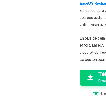
EaseUS RecEx
année, ce qui a
sources audio, 
votre écran ave
En plus de cela
effort. EaseUS 
vidéo et de l'au
ce bouton pour 

Té

Ease

Note