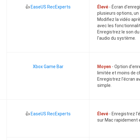
👍
EaseUS RecExperts
Élevé
- Écran d'enre
plusieurs options, un 
Modifiez la vidéo apr
avec les fonctionnali
Enregistrez le son d
l'audio du système.
Xbox Game Bar
Moyen
- Option d'en
limitée et moins de c
Enregistrez l'écran a
simple.
👍
EaseUS RecExperts
Élevé
- Enregistrez l'
sur Mac rapidement e