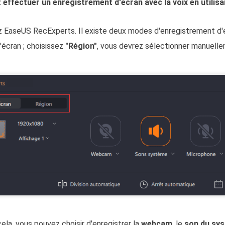
effectuer un enregistrement d'écran avec la voix en utilis
 EaseUS RecExperts. Il existe deux modes d'enregistrement d'
'écran ; choisissez
"Région"
, vous devrez sélectionner manuelle
ela, vous pouvez choisir d'enregistrer la
webcam
, le
son du sy