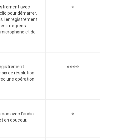
gistrement avec
⭐
clic pour démarrer.
ès l'enregistrement
tés intégrées.
u microphone et de
registrement
⭐⭐⭐⭐
hoix de résolution.
vec une opération
écran avec l'audio
⭐
t en douceur.