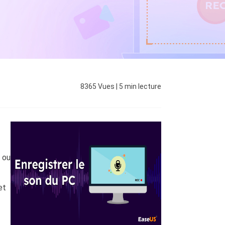
EaseUS VoiceWave
Changer de voix en temps réel
ent du système
t intelligent de Windows
Outils d'IA
Vocal Remover (Online)
Supprimer les voix en ligne gratuitement
vice
e marque blanche EaseUS Todo Backup
8365
Vues
|
5
min lecture
 ou
et