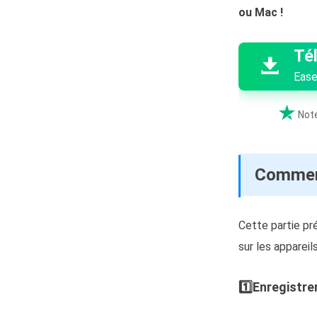
ou Mac !

Té

Ease

Note
Comment
Cette partie pr
sur les apparei
1️⃣Enregistre