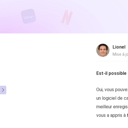
Autres pr
D
S
E
Re
Lionel
E
Mise à j
R
M
Est-il possible
R
Oui, vous pouv

un logiciel de 
meilleur enregi
vous a appris à