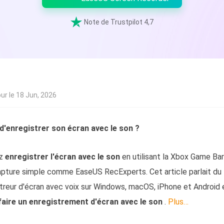
oduits de récupération

ata Recovery Services
Note de Trustpilot 4,7
Déploiem
ervices experts de récupération de données
Déploiemen
xchange Recovery
MSPs Service
staurer&réparer le fichier EDB
MSP Ser
Service d
mail Recovery
our le 18 Jun, 2026
écupérer des e-mails Outlook
S SQL Recovery
 d'enregistrer son écran avec le son ?
écupérer la base de données MS SQL
ez
enregistrer l'écran avec le son
en utilisant la Xbox Game Bar
capture simple comme EaseUS RecExperts. Cet article parlait du
streur d'écran avec voix sur Windows, macOS, iPhone et Android 
faire un enregistrement d'écran avec le son
.
Plus…