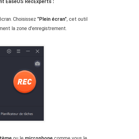
ant EaseUS RecExperts :
écran. Choisissez
"Plein écran"
, cet outil
ment la zone d'enregistrement.
stème
ou le
microphone
comme vous le