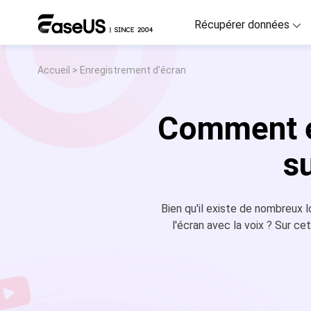
Récupérer données
Accueil
>
Enregistrement d'écran
D
R
Comment en
D
R
s
M
R
Bien qu'il existe de nombreux l
P
l'écran avec la voix ? Sur c
R
F
Ré