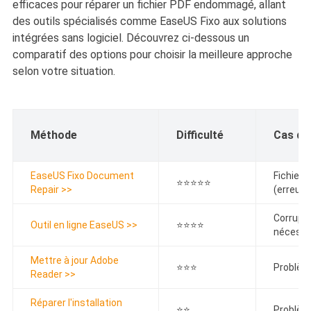
efficaces pour réparer un fichier PDF endommagé, allant
des outils spécialisés comme EaseUS Fixo aux solutions
intégrées sans logiciel. Découvrez ci-dessous un
comparatif des options pour choisir la meilleure approche
selon votre situation.
Méthode
Difficulté
Cas d'u
EaseUS Fixo Document
Fichier
⭐⭐⭐⭐⭐
Repair >>
(erreurs
Corrupti
Outil en ligne EaseUS >>
⭐⭐⭐⭐
nécessa
Mettre à jour Adobe
⭐⭐⭐
Problèm
Reader >>
Réparer l'installation
⭐⭐
Problème