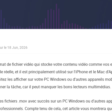
oduits de récupération
ata Recovery Services
Déploiem
ervices experts de récupération de données
Déploiemen
xchange Recovery
MSPs Service
estaurer&réparer le fichier EDB
MSP Serv
Service d
mail Recovery
our le 18 Jun, 2026
écupérer des e-mails Outlook
S SQL Recovery
at de fichier vidéo qui stocke votre contenu vidéo comme vos 
écupérer la base de données MS SQL
lle réelle, et il est principalement utilisé sur l'iPhone et le Mac d
tez les afficher sur votre PC Windows ou d'autres appareils mobil
miner la tâche, car il peut manquer les bons lecteurs multimédias.
 les fichiers .mov avec succès sur un PC Windows ou d'autres appa
ofessionnels. Compte tenu de cela, cet article vous montrera que