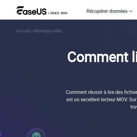
Récupérer données
Accueil
>
Montage vidéo
D
R
Comment li
D
R
M
R
Comment réussir à lire des fich
P
est un excellent lecteur MOV. Sur
R
tra
F
R