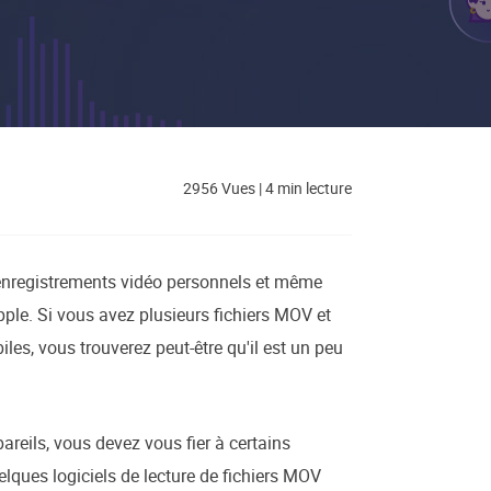
EaseUS VoiceWave
Changer de voix en temps réel
ent du système
t intelligent de Windows
Outils d'IA
Vocal Remover (Online)
Supprimer les voix en ligne gratuitement
ice
2956
Vues
|
4
min lecture
e marque blanche EaseUS Todo Backup
enregistrements vidéo personnels et même
'Apple. Si vous avez plusieurs fichiers MOV et
es, vous trouverez peut-être qu'il est un peu
reils, vous devez vous fier à certains
lques logiciels de lecture de fichiers MOV