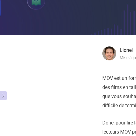
Autres pr
D
S
E
R
Lionel
E
Mise à j
R
M
MOV est un form
R
des films en tai
que vous souhai

difficile de ter
Donc, pour lire
lecteurs MOV pr