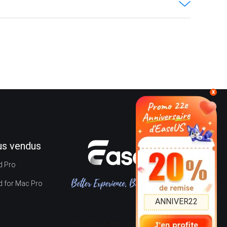
x
lus vendus
d Pro
d for Mac Pro
ANNIVER22