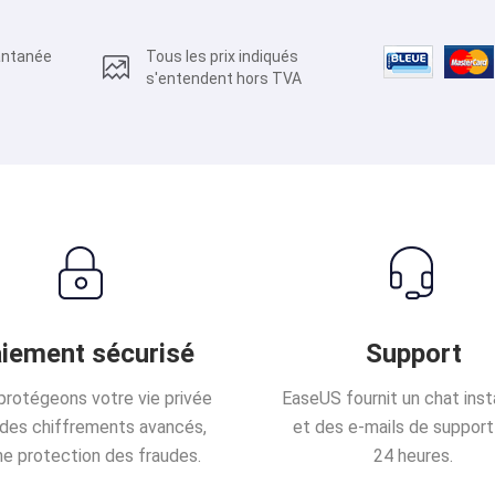
tantanée
Tous les prix indiqués
s'entendent hors TVA
iement sécurisé
Support
protégeons votre vie privée
EaseUS fournit un chat ins
des chiffrements avancés,
et des e-mails de support
ne protection des fraudes.
24 heures.