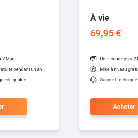
À vie
69,95 €

r 2 Mac
Une licence pour 2

ratuite pendant un an
Mise à niveau gratu

ue de qualité
Support technique 
er
Acheter