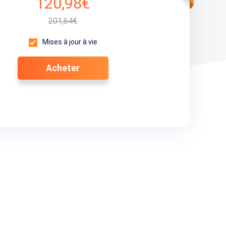
120,98€
201,64€
Mises à jour à vie
Acheter