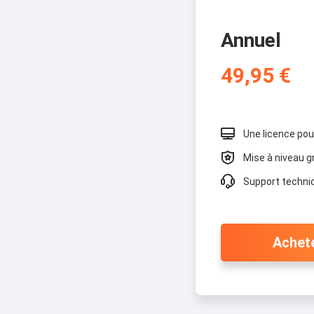
Annuel
49,95 €

Une licence pou

Mise à niveau g

Support techniq
Achet