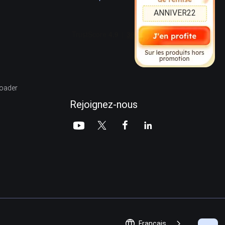
ANNIVER22
oader
Rejoignez-nous






Français