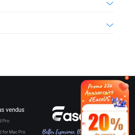
x
lus vendus
d Pro
d for Mac Pro