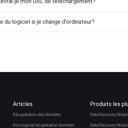
recevrai-je mon URL de téléchargement?
 du logiciel si je change d'ordinateur?
Articles
Produits les p
Récupération des données
Data Recovery Wizar
Avis logiciel récupération données
Data Recovery Wizar