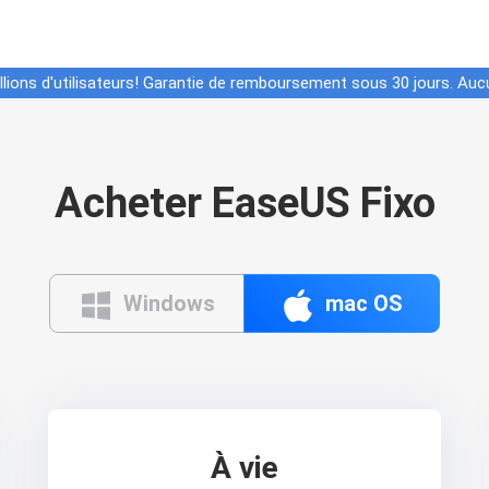
lions d'utilisateurs! Garantie de remboursement sous 30 jours. Auc
Acheter EaseUS Fixo


Windows
mac OS
À vie