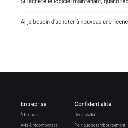
Si j'achète le logiciel maintenant, quand 
Ai-je besoin d'acheter à nouveau une licence
Entreprise
Confidentialité
À Propos
Désinstaller
Avis & récompenses
Politique de remboursement