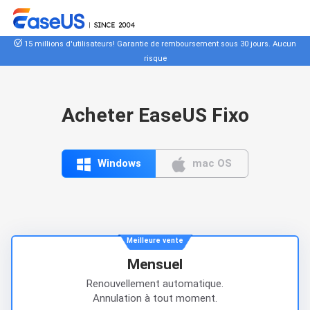
15 millions d'utilisateurs! Garantie de remboursement sous 30 jours. Aucun
risque
Acheter EaseUS Fixo


Windows
mac OS
Meilleure vente
Mensuel
Renouvellement automatique.
Annulation à tout moment.