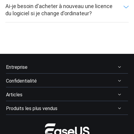
Ai-je besoin d'acheter à nouveau une licence
du logiciel si je change d'ordinateur?
Entreprise
Confidentialité
À Propos
Articles
Avis & récompenses
Désinstaller
Contactez EaseUS
Produits les plus vendus
Politique de remboursement
Récupération des données
Revendeur
Politique de confidentialité
Avis logiciel récupération données
Data Recovery Wizard Pro
Affiliation
Contrat de licence