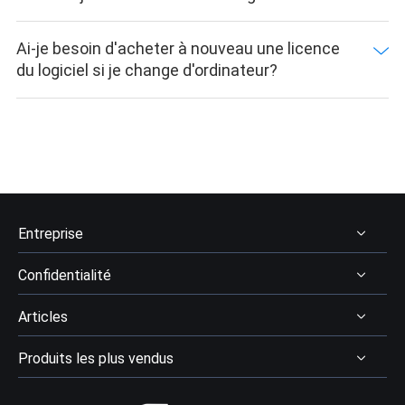
Ai-je besoin d'acheter à nouveau une licence
du logiciel si je change d'ordinateur?
Entreprise
Confidentialité
À Propos
Articles
Avis & récompenses
Désinstaller
Contactez EaseUS
Produits les plus vendus
Politique de remboursement
Récupération des données
Revendeur
Politique de confidentialité
Avis logiciel récupération données