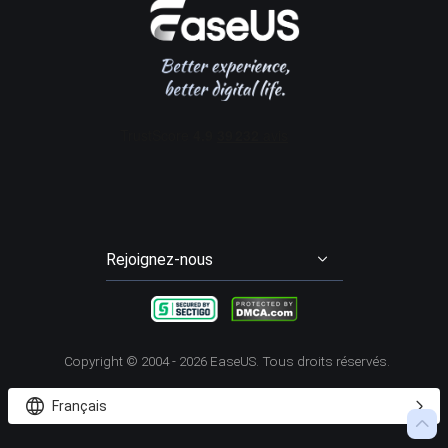
Data Recovery Wizard Pro
Affiliation
Contrat de licence
Gestion de partition
Data Recovery Wizard for Mac Pro
Mon compte
Conditions générales
Sauvegarde & Restauration
Partition Master Pro
Remise aux étudiants
Cloner disque dur
Disk Copy
Transfert entre PCs
Todo PCTrans Pro
Enregistrement d'écran
RecExperts
Video Downloader
EaseUS Video Downloader
Rejoignez-nous




Copyright ©
2004 - 2026
EaseUS. Tous droits réservés.


Français
