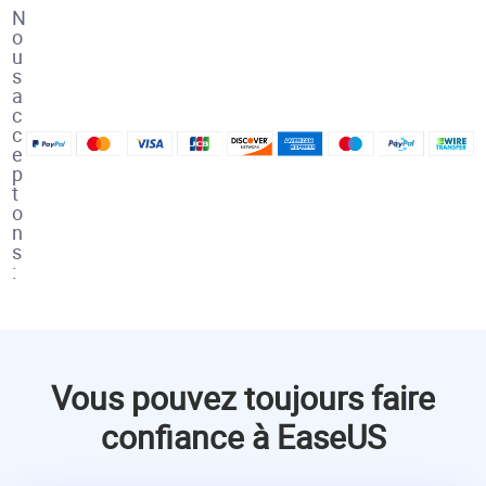
N
o
u
s
a
c
c
e
p
t
o
n
s
:
Vous pouvez toujours faire
confiance à EaseUS